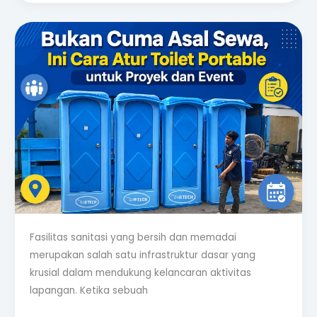
Bukan
Cuma
Asal
Sewa,
Ini
Cara
Atur
Toilet
Portable
untuk
Proyek
dan
Fasilitas sanitasi yang bersih dan memadai
Event
merupakan salah satu infrastruktur dasar yang
krusial dalam mendukung kelancaran aktivitas
lapangan. Ketika sebuah