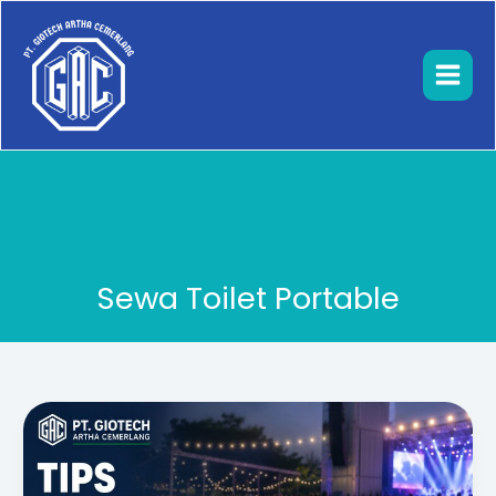
Lewati
ke
konten
Sewa Toilet Portable
Tips
Toilet
Portable